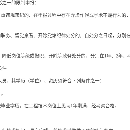
形之一的限制申报：
中严重违规违纪的、在申报过程中存在弄虚作假或学术不端行为的
内职务、留党察看、开除党籍纪律处分的，自处分之日起，分别在
、降低岗位等级或撤职、开除等政务处分的，分别在1年、2年、
条件
人员，其学历（学位）、资历须符合下列条件之一：
位。
校毕业学历，在工程技术岗位上见习1年期满，经考察合格。