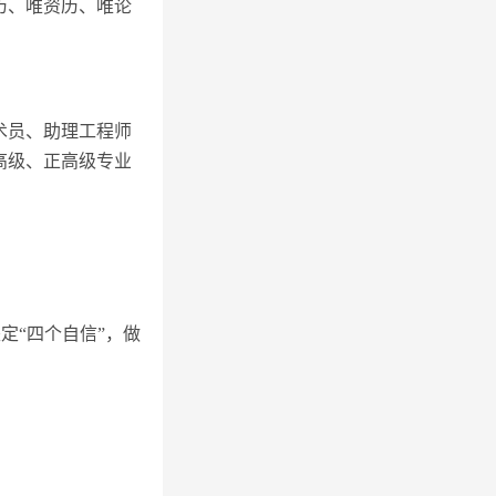
历、唯资历、唯论
术员、助理工程师
高级、正高级专业
定“四个自信”，做
。