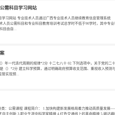
员公需科目学习网站
科目学习网站 专业技术人员通过广西专业技术人员继续教育信息管理系统
3.net/） 专业技术人员公需科目和专业科目教育培训考试总学时不低于90学时，其
目由自...
答案
每（）年一代迭代周期的规律*2分 十二七八十 02.下列选项中，关于党的二
是（）*2分 建立科学预算，通过明确政府预算收支范围、重视收入预测
实现预...
学时 分类：公需课程 课程简介： 1.加快构建新发展格局着力推动高质量发展
才自主创新 3.职业生涯中科学家精神 4.红色交通线上的革命精神 5.碳