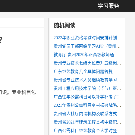
学习服务
随机阅读
2022年职业资格考试时间安排计划（职称考试）
？
贵州党员干部网络学习APP（贵州网院）
教育厅:贵州2020年正高级教师通过人员名单公示
贵州专业技术七级岗位晋升五级岗位、六级岗位任职条件
广东继续教育几个具体问题答复
贵州省专业技术人员继续教育学习网登录入口
贵州工程应用技术学院（毕节）继续教育平台登录入口
知识。专业科目包
广西往年公需科目可以补学补考了！
2021年贵州公需科目乡村振兴战略学习网站入口
贵州省人社厅内设机构及联系方式（电话）
贵州省2021年建筑工程类初中级职称考试通知安排
广西公需科目继续教育个人学时登记操作流程