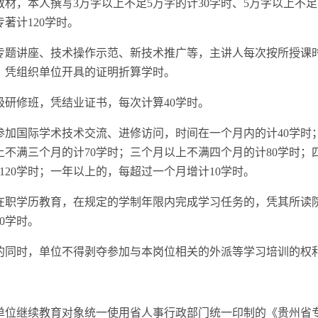
材，本人撰写3万字以上不足5万字的计30学时、5万字以上不足1
专著计120学时。
专题讲座、技术操作示范、新技术推广等，主讲人每次按所授课
，凭组织单位开具的证明折算学时。
级研修班，凭结业证书，每次计算40学时。
参加国际学术技术交流、进修访问，时间在一个月内的计40学时
上不满三个月的计70学时；三个月以上不满四个月的计80学时；
120学时；一年以上的，每超过一个月增计10学时。
在职学历教育，在规定的学制年限内完成学习任务的，凭其所读
0学时。
的同时，单位不得剥夺参加与本岗位相关的外派等学习培训的权
单位继续教育对象统一使用省人事行政部门统一印制的《贵州省