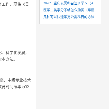
2020年重庆公需科目注册学习（APP学习、微信学习）指南
育工作，现将《贵
医学二类学分不够怎么购买（华医网学习同步继教通）
几种可以快速学完公需科目的方法
化、科学化发展，
定本办法。
，高、中级专业技术
教育时间每年为32